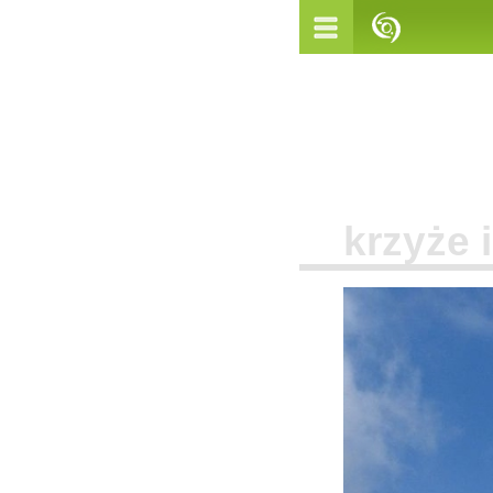
krzyże i