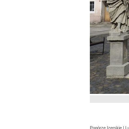
Pogórze Izerskie
|
L