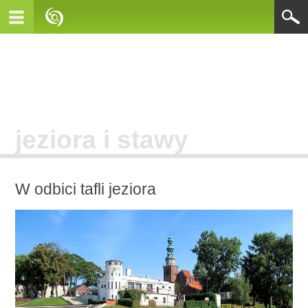
jeziora i stawy
W odbici tafli jeziora