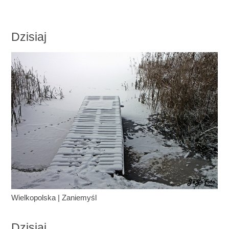
Dzisiaj
Wielkopolska
|
Zaniemyśl
Dzisiaj