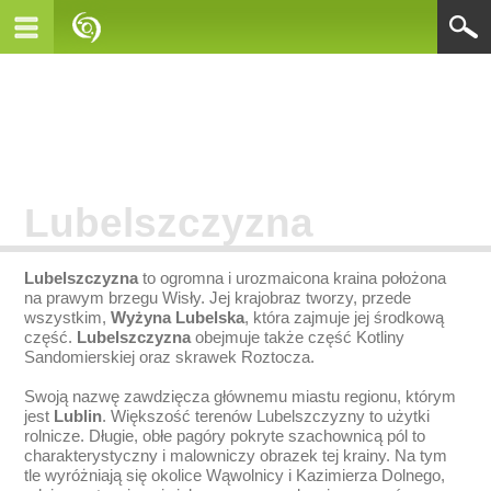
Lubelszczyzna
Lubelszczyzna
to ogromna i urozmaicona kraina położona
na prawym brzegu Wisły. Jej krajobraz tworzy, przede
wszystkim,
Wyżyna Lubelska
, która zajmuje jej środkową
część.
Lubelszczyzna
obejmuje także część Kotliny
Sandomierskiej oraz skrawek Roztocza.
Swoją nazwę zawdzięcza głównemu miastu regionu, którym
jest
Lublin
. Większość terenów Lubelszczyzny to użytki
rolnicze. Długie, obłe pagóry pokryte szachownicą pól to
charakterystyczny i malowniczy obrazek tej krainy. Na tym
tle wyróżniają się okolice Wąwolnicy i Kazimierza Dolnego,