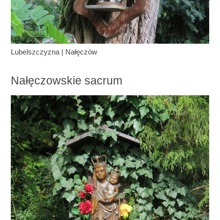
Lubelszczyzna
|
Nałęczów
Nałęczowskie sacrum